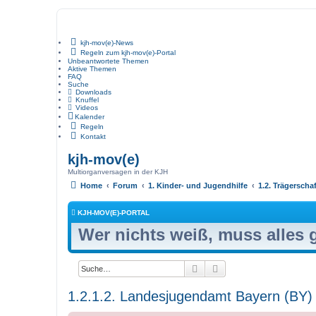
kjh-mov(e)-News
Regeln zum kjh-mov(e)-Portal
Unbeantwortete Themen
Aktive Themen
FAQ
Suche
Downloads
Knuffel
Videos
Kalender
Regeln
Kontakt
kjh-mov(e)
Multiorganversagen in der KJH
Home
Forum
1. Kinder- und Jugendhilfe
1.2. Trägerscha
KJH-MOV(E)-PORTAL
Wer nichts weiß, muss alles
Suche
Erweiterte Suche
1.2.1.2. Landesjugendamt Bayern (BY)