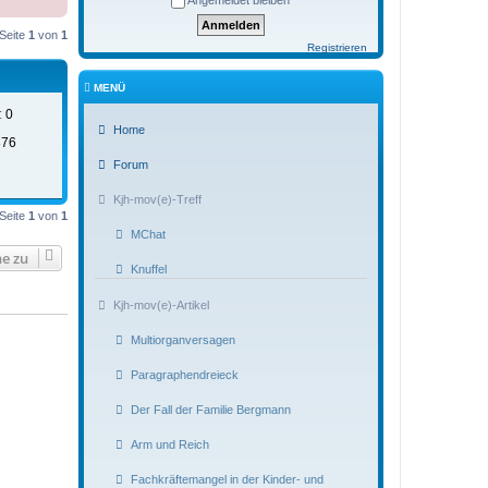
Angemeldet bleiben
Seite
1
von
1
Registrieren
MENÜ
:
0
Home
876
Forum
Kjh-mov(e)-Treff
Seite
1
von
1
MChat
e zu
Knuffel
Kjh-mov(e)-Artikel
Multiorganversagen
Paragraphendreieck
Der Fall der Familie Bergmann
Arm und Reich
Fachkräftemangel in der Kinder- und