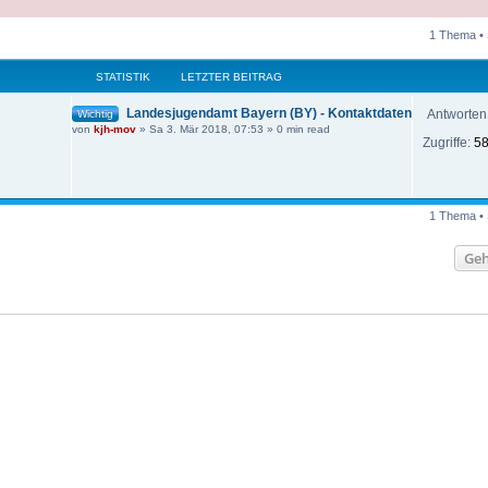
1 Thema • 
eiterte Suche
STATISTIK
LETZTER BEITRAG
Landesjugendamt Bayern (BY) - Kontaktdaten
Antworten
Wichtig
von
kjh-mov
»
Sa 3. Mär 2018, 07:53
» 0 min read
Zugriffe:
5
1 Thema • 
Geh