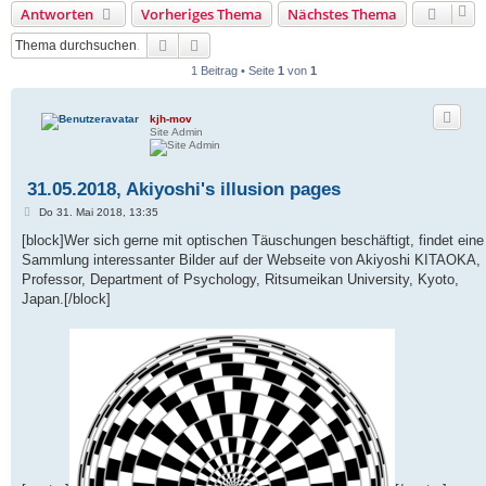
Antworten
Vorheriges Thema
Nächstes Thema
Suche
Erweiterte Suche
1 Beitrag • Seite
1
von
1
kjh-mov
Site Admin
31.05.2018, Akiyoshi's illusion pages
B
Do 31. Mai 2018, 13:35
e
i
[block]Wer sich gerne mit optischen Täuschungen beschäftigt, findet eine
t
Sammlung interessanter Bilder auf der Webseite von Akiyoshi KITAOKA,
r
a
Professor, Department of Psychology, Ritsumeikan University, Kyoto,
g
Japan.[/block]