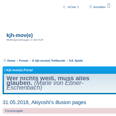
mChat
Anmelden
kjh-mov(e)
Multiorganversagen in der KJH
Home
Forum
9. kjh-mov(e)-Treffpunkt
9.8. Spiele
Kjh-mov(e)-Portal
Wer nichts weiß, muss alles
glauben.
(Marie von Ebner-
Eschenbach)
31.05.2018, Akiyoshi's illusion pages
Forumsregeln