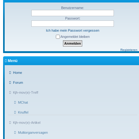
Benutzername:
Passwort:
Ich habe mein Passwort vergessen
Angemeldet bleiben
Registrieren
Menü
Home
Forum
Kjh-mov(e)-Treff
MChat
Knuffel
Kjh-mov(e)-Artikel
Multiorganversagen