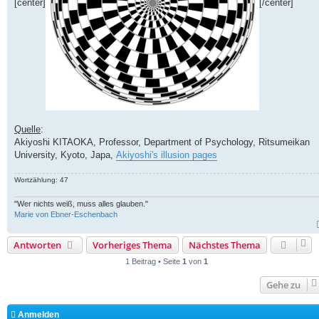
[center]
[/center]
Quelle
:
Akiyoshi KITAOKA, Professor, Department of Psychology, Ritsumeikan
University, Kyoto, Japa,
Akiyoshi's illusion pages
Wortzählung: 47
"Wer nichts weiß, muss alles glauben."
Marie von Ebner-Eschenbach
Antworten
Vorheriges Thema
Nächstes Thema
1 Beitrag • Seite
1
von
1
Gehe zu
Anmelden