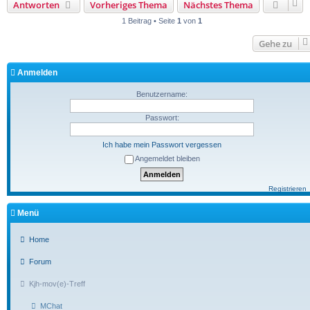
Antworten
Vorheriges Thema
Nächstes Thema
1 Beitrag • Seite
1
von
1
Gehe zu
Anmelden
Benutzername:
Passwort:
Ich habe mein Passwort vergessen
Angemeldet bleiben
Registrieren
Menü
Home
Forum
Kjh-mov(e)-Treff
MChat