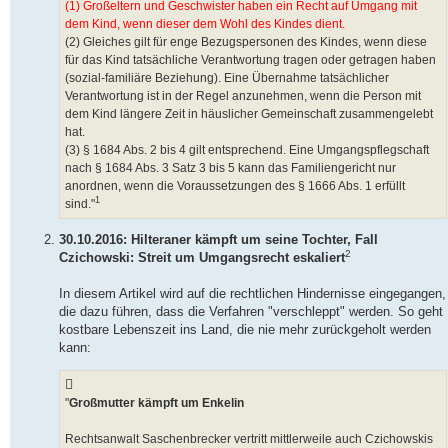
(1) Großeltern und Geschwister haben ein Recht auf Umgang mit
dem Kind, wenn dieser dem Wohl des Kindes dient.
(2) Gleiches gilt für enge Bezugspersonen des Kindes, wenn diese
für das Kind tatsächliche Verantwortung tragen oder getragen haben
(sozial-familiäre Beziehung). Eine Übernahme tatsächlicher
Verantwortung ist in der Regel anzunehmen, wenn die Person mit
dem Kind längere Zeit in häuslicher Gemeinschaft zusammengelebt
hat.
(3) § 1684 Abs. 2 bis 4 gilt entsprechend. Eine Umgangspflegschaft
nach § 1684 Abs. 3 Satz 3 bis 5 kann das Familiengericht nur
anordnen, wenn die Voraussetzungen des § 1666 Abs. 1 erfüllt
1
sind."
30.10.2016: Hilteraner kämpft um seine Tochter, Fall
2
Czichowski: Streit um Umgangsrecht eskaliert
In diesem Artikel wird auf die rechtlichen Hindernisse eingegangen,
die dazu führen, dass die Verfahren "verschleppt" werden. So geht
kostbare Lebenszeit ins Land, die nie mehr zurückgeholt werden
kann:
"
Großmutter kämpft um Enkelin
Rechtsanwalt Saschenbrecker vertritt mittlerweile auch Czichowskis