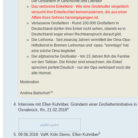
Die Großeltern in Geschichte und Literatur
Das verlorene Enkelkind - Wie eine Großmutter vergeblich
versucht ihre Enkeltochter kennenzulernen, die aus einer
Affäre ihres Sohnes hervorgegangen ist.
Verlassene Großeltern - Rund 100.000 Großeltern in
Deutschland dürfen ihre Enkel nicht sehen, obwohl es in
Deutschland sogar einen Rechtsanspruch darauf gibt.
Die Leihoma - Seit zwanzig Jahren vermittelt der Oma-Opa-
Hilfsdienst in Bremen Leihomas und -opas. "sonntags" hat
eine solche Oma begleitet.
Der afghanische Großvater - Vor 23 Jahren floh die Familie
vor den Taliban. Die Kinder sind erwachsen, die Enkel
sprechen perfekt Deutsch - nur der Opa verkörpert noch die
alte Heimat.
Moderation
3
Andrea Ballschuh"
Interview mit Ellen Kuhröber, Gründerin einer Großelterninitiative in
4
Osnabrück, ffn, 21.02.2018
phpBB
[audio]
5
09.06.2018: VafK Köln Demo, Ellen Kuhröber