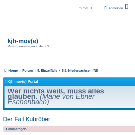
mChat
Anmelden
kjh-mov(e)
Multiorganversagen in der KJH
Home
Forum
5. Einzelfälle
5.9. Niedersachsen (NI)
Kjh-mov(e)-Portal
Wer nichts weiß, muss alles
glauben.
(Marie von Ebner-
Eschenbach)
Der Fall Kuhröber
Forumsregeln