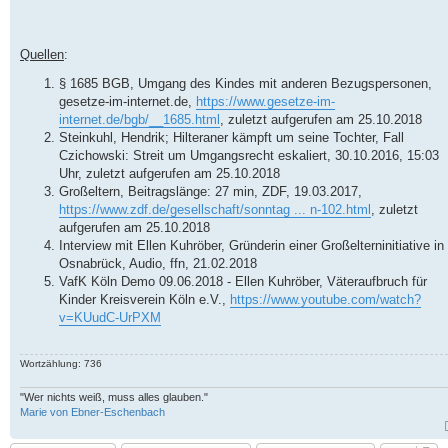
Quellen
:
§ 1685 BGB, Umgang des Kindes mit anderen Bezugspersonen,
gesetze-im-internet.de,
https://www.gesetze-im-
internet.de/bgb/__1685.html
, zuletzt aufgerufen am 25.10.2018
Steinkuhl, Hendrik; Hilteraner kämpft um seine Tochter, Fall
Czichowski: Streit um Umgangsrecht eskaliert, 30.10.2016, 15:03
Uhr, zuletzt aufgerufen am 25.10.2018
Großeltern, Beitragslänge: 27 min, ZDF, 19.03.2017,
https://www.zdf.de/gesellschaft/sonntag ... n-102.html
, zuletzt
aufgerufen am 25.10.2018
Interview mit Ellen Kuhröber, Gründerin einer Großelterninitiative in
Osnabrück, Audio, ffn, 21.02.2018
VafK Köln Demo 09.06.2018 - Ellen Kuhröber, Väteraufbruch für
Kinder Kreisverein Köln e.V.,
https://www.youtube.com/watch?
v=KUudC-UrPXM
Wortzählung: 736
"Wer nichts weiß, muss alles glauben."
Marie von Ebner-Eschenbach