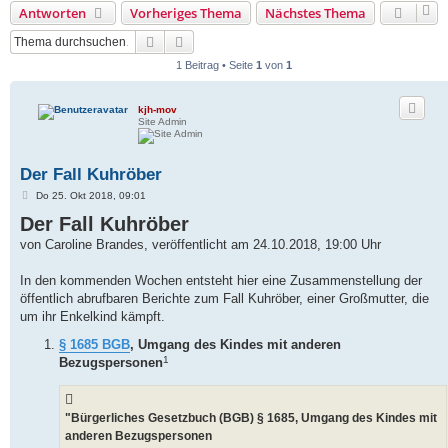
Antworten
Vorheriges Thema
Nächstes Thema
Suche
Erweiterte Suche
1 Beitrag • Seite
1
von
1
kjh-mov
Site Admin
Der Fall Kuhröber
B
Do 25. Okt 2018, 09:01
e
Der Fall Kuhröber
i
t
von Caroline Brandes, veröffentlicht am 24.10.2018, 19:00 Uhr
r
a
g
In den kommenden Wochen entsteht hier eine Zusammenstellung der
öffentlich abrufbaren Berichte zum Fall Kuhröber, einer Großmutter, die
um ihr Enkelkind kämpft.
§ 1685 BGB
, Umgang des Kindes mit anderen
1
Bezugspersonen
"Bürgerliches Gesetzbuch (BGB) § 1685, Umgang des Kindes mit
anderen Bezugspersonen