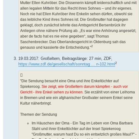
Mutter Ellen Kuhröber. Die Dissenerin kämpft leidenschaftlich und mit
allen legalen Mitteln für das Recht ihres Sohnes – und ihr eigenes.
Noch nie hat Ellen Kuhröber ihre Enkelin sehen dürfen, obwohl sie
das leibliche Kind ihres Sohnes ist. Die Großmutter hat dagegen
geklagt, doch zunächst lehnte das Amtsgericht Bersenbrück ihr
Anliegen ohne nähere Prüfung ab. „Es war eine Anhörung angesetzt,
aber de facto hat es nie eine gegeben“, sagt Thomas
Saschenbrecker. Das Oberlandesgericht in Oldenburg sah das
2
genauso und kassierte die Entscheidung."
19.03.2017: Großeltern, Beitragslänge: 27 min, ZDF,
2
https://www.zdf.de/gesellschaft/sonntag ... n-102.html
"Die Sendung besucht eine Oma und ihre Enkeltöchter auf
Spiekeroog.
Sie zeigt, wie Großeltern darum kämpfen - auch vor
Gericht - ihre Enkel sehen zu können.
Sie erzählt von einer Leihoma
in Bremen und wie ein afghanischer Großvater seinem Enkel seine
Kultur näherbringt.
Themen der Sendung
Im Häuschen der Oma - Ein Tag im Leben von Oma Barbara
Stahl und ihrer Enkeltöchter auf der Insel Spiekeroog
"Großmutter, warum hast Du so ein entsetzlich großes Maul?" -