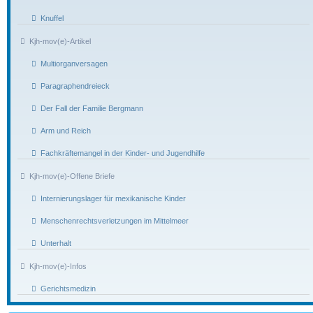
Knuffel
Kjh-mov(e)-Artikel
Multiorganversagen
Paragraphendreieck
Der Fall der Familie Bergmann
Arm und Reich
Fachkräftemangel in der Kinder- und Jugendhilfe
Kjh-mov(e)-Offene Briefe
Internierungslager für mexikanische Kinder
Menschenrechtsverletzungen im Mittelmeer
Unterhalt
Kjh-mov(e)-Infos
Gerichtsmedizin