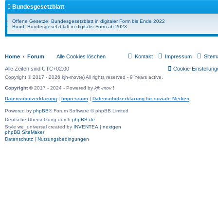
Bundesgesetzblatt
Offene Gesetze: Bundesgesetzblatt in digitaler Form bis Ende 2022
Bund: Bundesgesetzblatt in digitaler Form ab 2023
Home
Forum
Alle Cookies löschen
Kontakt
Impressum
Sitem
Alle Zeiten sind
UTC+02:00
Cookie-Einstellung
Copyright © 2017 - 2026 kjh-mov(e) All rights reserved - 9 Years active.
Copyright ©
2017 - 2024 - Powered by
kjh-mov
!
Datenschutzerklärung
|
Impressum
|
Datenschutzerklärung für soziale Medien
Powered by
phpBB
® Forum Software © phpBB Limited
Deutsche Übersetzung durch
phpBB.de
Style we_universal created by
INVENTEA
|
nextgen
phpBB SiteMaker
Datenschutz
|
Nutzungsbedingungen