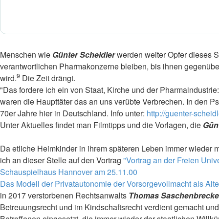
Menschen wie
Günter Scheidler
werden weiter Opfer dieses St
verantwortlichen Pharmakonzerne bleiben, bis ihnen gegenübe
9
wird.
Die Zeit drängt.
"Das fordere ich ein von Staat, Kirche und der Pharmaindustrie:
waren die Haupttäter das an uns verübte Verbrechen. In den Psy
70er Jahre hier in Deutschland. Info unter:
http://guenter-scheid
Unter Aktuelles findet man Filmtipps und die Vorlagen, die
Günt
Da etliche Heimkinder in ihrem späteren Leben immer wieder m
ich an dieser Stelle auf den Vortrag
"Vortrag an der Freien Univ
Schauspielhaus Hannover am 25.11.00
Das Modell der Privatautonomie der Vorsorgevollmacht als Alt
in 2017 verstorbenen Rechtsanwalts
Thomas Saschenbrecke
Betreuungsrecht und im Kindschaftsrecht verdient gemacht und
Betroffenen eingesetzt, die immer wieder der staatlichen Willk