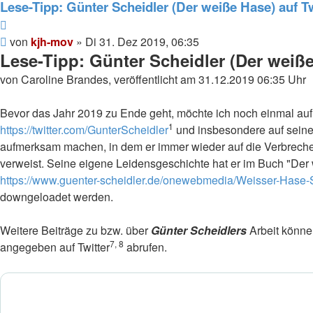
mov
Lese-Tipp: Günter Scheidler (Der weiße Hase) auf Tw
Zitieren
Beitrag
von
kjh-mov
»
Di 31. Dez 2019, 06:35
Lese-Tipp: Günter Scheidler (Der weiße
von Caroline Brandes, veröffentlicht am 31.12.2019 06:35 Uhr
Bevor das Jahr 2019 zu Ende geht, möchte ich noch einmal au
1
https://twitter.com/GunterScheidler
und insbesondere auf sein
aufmerksam machen, in dem er immer wieder auf die Verbrech
verweist. Seine eigene Leidensgeschichte hat er im Buch "Der 
https://www.guenter-scheidler.de/onewebmedia/Weisser-Hase-
downgeloadet werden.
Weitere Beiträge zu bzw. über
Günter Scheidlers
Arbeit könn
7, 8
angegeben auf Twitter
abrufen.