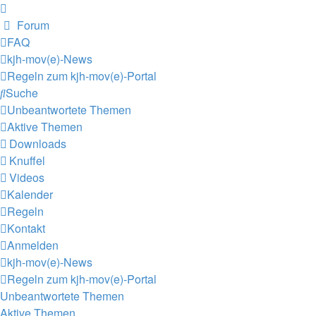
Forum
FAQ
kjh-mov(e)-News
Regeln zum kjh-mov(e)-Portal
Suche
Unbeantwortete Themen
Aktive Themen
Downloads
Knuffel
Videos
Kalender
Regeln
Kontakt
Anmelden
kjh-mov(e)-News
Regeln zum kjh-mov(e)-Portal
Unbeantwortete Themen
Aktive Themen