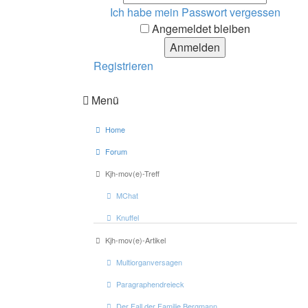
Ich habe mein Passwort vergessen
Angemeldet bleiben
Registrieren
Menü
Home
Forum
Kjh-mov(e)-Treff
MChat
Knuffel
Kjh-mov(e)-Artikel
Multiorganversagen
Paragraphendreieck
Der Fall der Familie Bergmann