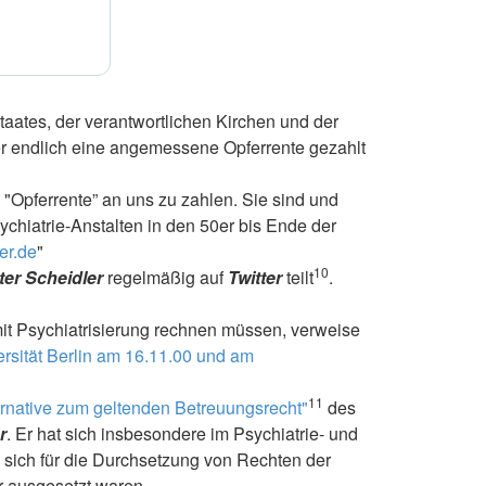
aates, der verantwortlichen Kirchen und der
r endlich eine angemessene Opferrente gezahlt
 "Opferrente” an uns zu zahlen. Sie sind und
chiatrie-Anstalten in den 50er bis Ende der
ler.de
"
10
er Scheidler
regelmäßig auf
Twitter
teilt
.
it Psychiatrisierung rechnen müssen, verweise
ersität Berlin am 16.11.00 und am
11
ernative zum geltenden Betreuungsrecht"
des
r
. Er hat sich insbesondere im Psychiatrie- und
 sich für die Durchsetzung von Rechten der
ür ausgesetzt waren.