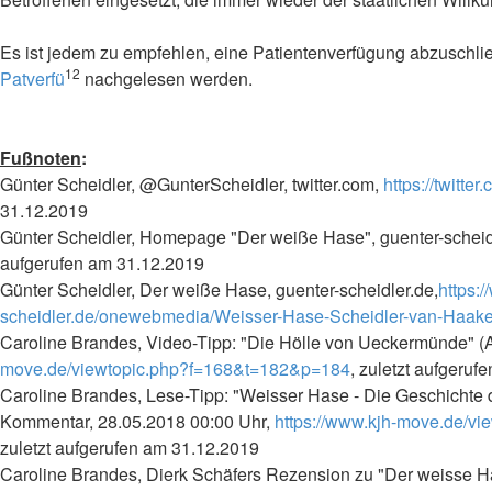
Es ist jedem zu empfehlen, eine Patientenverfügung abzuschl
12
Patverfü
nachgelesen werden.
Fußnoten
:
Günter Scheidler, @GunterScheidler, twitter.com,
https://twitte
31.12.2019
Günter Scheidler, Homepage "Der weiße Hase", guenter-scheid
aufgerufen am 31.12.2019
Günter Scheidler, Der weiße Hase, guenter-scheidler.de,
https:
scheidler.de/onewebmedia/Weisser-Hase-Scheidler-van-Haake
Caroline Brandes, Video-Tipp: "Die Hölle von Ueckermünde" (
move.de/viewtopic.php?f=168&t=182&p=184
, zuletzt aufgeru
Caroline Brandes, Lese-Tipp: "Weisser Hase - Die Geschichte 
Kommentar, 28.05.2018 00:00 Uhr,
https://www.kjh-move.de/v
zuletzt aufgerufen am 31.12.2019
Caroline Brandes, Dierk Schäfers Rezension zu "Der weisse H