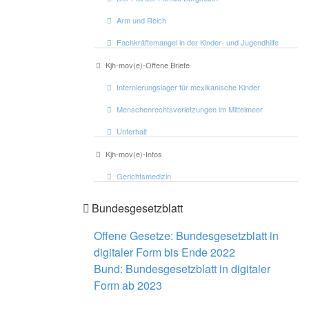
Arm und Reich
Fachkräftemangel in der Kinder- und Jugendhilfe
Kjh-mov(e)-Offene Briefe
Internierungslager für mexikanische Kinder
Menschenrechtsverletzungen im Mittelmeer
Unterhalt
Kjh-mov(e)-Infos
Gerichtsmedizin
Bundesgesetzblatt
Offene Gesetze: Bundesgesetzblatt in
digitaler Form bis Ende 2022
Bund: Bundesgesetzblatt in digitaler
Form ab 2023