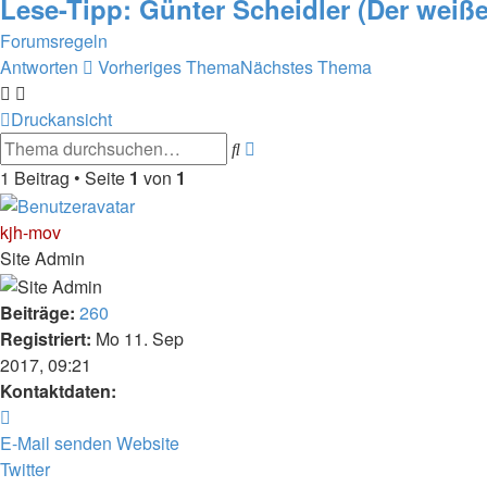
Lese-Tipp: Günter Scheidler (Der weiße
Forumsregeln
Antworten
Vorheriges Thema
Nächstes Thema
Druckansicht
Erweiterte
Suche
Suche
1 Beitrag • Seite
1
von
1
kjh-mov
Site Admin
Beiträge:
260
Registriert:
Mo 11. Sep
2017, 09:21
Kontaktdaten:
Kontaktdaten
von
E-Mail senden
Website
kjh-
Twitter