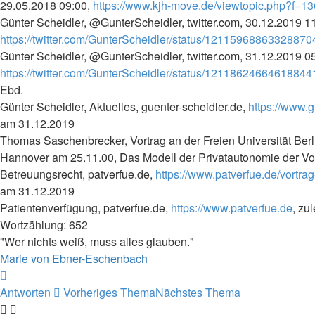
29.05.2018 09:00,
https://www.kjh-move.de/viewtopic.php?f=
Günter Scheidler, @GunterScheidler, twitter.com, 30.12.2019 1
https://twitter.com/GunterScheidler/status/1211596886332887
Günter Scheidler, @GunterScheidler, twitter.com, 31.12.2019 0
https://twitter.com/GunterScheidler/status/1211862466461884
Ebd.
Günter Scheidler, Aktuelles, guenter-scheidler.de,
https://www.g
am 31.12.2019
Thomas Saschenbrecker, Vortrag an der Freien Universität Be
Hannover am 25.11.00, Das Modell der Privatautonomie der Vor
Betreuungsrecht, patverfue.de,
https://www.patverfue.de/vortr
am 31.12.2019
Patientenverfügung, patverfue.de,
https://www.patverfue.de
, zu
Wortzählung: 652
"Wer nichts weiß, muss alles glauben."
Marie von Ebner-Eschenbach
Nach
oben
Antworten
Vorheriges Thema
Nächstes Thema