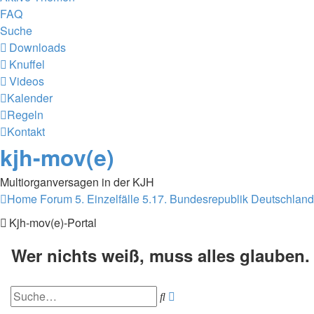
FAQ
Suche
Downloads
Knuffel
Videos
Kalender
Regeln
Kontakt
kjh-mov(e)
Multiorganversagen in der KJH
Home
Forum
5. Einzelfälle
5.17. Bundesrepublik Deutschland
Kjh-mov(e)-Portal
Wer nichts weiß, muss alles glauben
Erweiterte
Suche
Suche