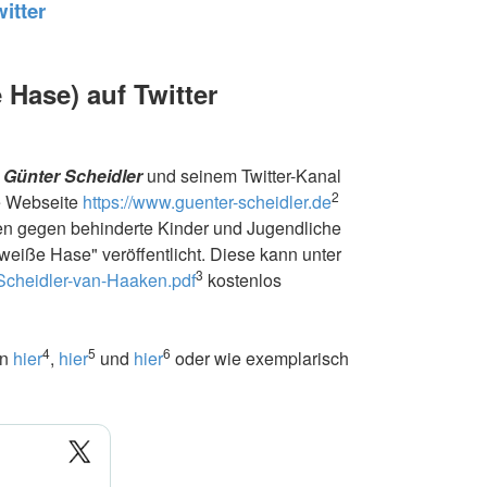
itter
 Hase) auf Twitter
f
Günter Scheidler
und seinem Twitter-Kanal
2
e Webseite
https://www.guenter-scheidler.de
en gegen behinderte Kinder und Jugendliche
weiße Hase" veröffentlicht. Diese kann unter
3
Scheidler-van-Haaken.pdf
kostenlos
4
5
6
en
hier
,
hier
und
hier
oder wie exemplarisch