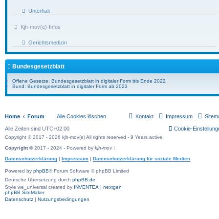
Unterhalt
Kjh-mov(e)-Infos
Gerichtsmedizin
Bundesgesetzblatt
Offene Gesetze: Bundesgesetzblatt in digitaler Form bis Ende 2022
Bund: Bundesgesetzblatt in digitaler Form ab 2023
Home
Forum
Alle Cookies löschen
Kontakt
Impressum
Sitem
Alle Zeiten sind
UTC+02:00
Cookie-Einstellung
Copyright © 2017 - 2026 kjh-mov(e) All rights reserved - 9 Years active.
Copyright ©
2017 - 2024 - Powered by
kjh-mov
!
Datenschutzerklärung
|
Impressum
|
Datenschutzerklärung für soziale Medien
Powered by
phpBB
® Forum Software © phpBB Limited
Deutsche Übersetzung durch
phpBB.de
Style we_universal created by
INVENTEA
|
nextgen
phpBB SiteMaker
Datenschutz
|
Nutzungsbedingungen