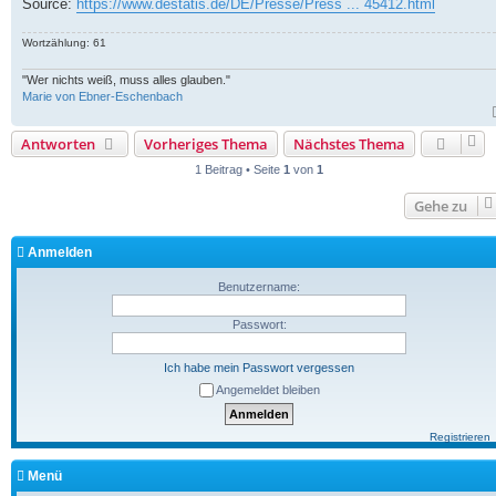
Source:
https://www.destatis.de/DE/Presse/Press ... 45412.html
Wortzählung: 61
"Wer nichts weiß, muss alles glauben."
Marie von Ebner-Eschenbach
Antworten
Vorheriges Thema
Nächstes Thema
1 Beitrag • Seite
1
von
1
Gehe zu
Anmelden
Benutzername:
Passwort:
Ich habe mein Passwort vergessen
Angemeldet bleiben
Registrieren
Menü