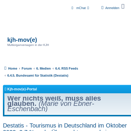
mChat
Anmelden
kjh-mov(e)
Multiorganversagen in der KJH
Home
Forum
6. Medien
6.4. RSS Feeds
6.4.5. Bundesamt für Statistik (Destatis)
Kjh-mov(e)-Portal
Wer nichts weiß, muss alles
glauben.
(Marie von Ebner-
Eschenbach)
Destatis - Tourismus in Deutschland im Oktober