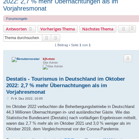
2022: 2,7 % mehr Übernachtungen als im
Vorjahresmonat
Forumsregeln
Antworten
Vorheriges Thema
Nächstes Thema
Suche
Erweiterte Suche
1 Beitrag • Seite
1
von
1
kjh-mov
Site Admin
Destatis - Tourismus in Deutschland im Oktober
2022: 2,7 % mehr Übernachtungen als im
Vorjahresmonat
B
Fr 9. Dez 2022, 10:05
e
i
Im Oktober 2022 verbuchten die Beherbergungsbetriebe in Deutschland
t
44,3 Millionen Übernachtungen in- und ausländischer Gäste. Wie das
r
a
Statistische Bundesamt (Destatis) nach vorläufigen Ergebnissen mitteilt,
g
waren das 2,7 % mehr als im Oktober 2021 und 3,0 % weniger als im
Oktober 2019, dem Vergleichsmonat vor der Corona-Pandemie.