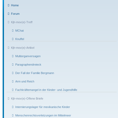
Home
Forum
Kjh-mov(e)-Treff
MChat
Knuffel
Kjh-mov(e)-Artikel
Multiorganversagen
Paragraphendreieck
Der Fall der Familie Bergmann
Arm und Reich
Fachkräftemangel in der Kinder- und Jugendhilfe
Kjh-mov(e)-Offene Briefe
Internierungslager für mexikanische Kinder
Menschenrechtsverletzungen im Mittelmeer