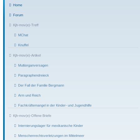
Home
Forum
Kjh-mov(e)-Treff
MChat
Knuffel
Kjh-mov(e)-Artikel
Multiorganversagen
Paragraphendreieck
Der Fall der Familie Bergmann
Arm und Reich
Fachkräftemangel in der Kinder- und Jugendhilfe
Kjh-mov(e)-Offene Briefe
Internierungslager für mexikanische Kinder
Menschenrechtsverletzungen im Mittelmeer