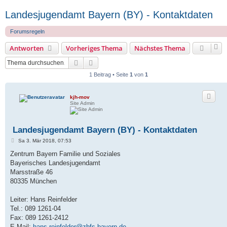
Landesjugendamt Bayern (BY) - Kontaktdaten
Forumsregeln
Antworten
Vorheriges Thema
Nächstes Thema
Suche
Erweiterte Suche
1 Beitrag • Seite
1
von
1
kjh-mov
Site Admin
Landesjugendamt Bayern (BY) - Kontaktdaten
B
Sa 3. Mär 2018, 07:53
e
i
Zentrum Bayern Familie und Soziales
t
Bayerisches Landesjugendamt
r
a
Marsstraße 46
g
80335 München
Leiter: Hans Reinfelder
Tel.: 089 1261-04
Fax: 089 1261-2412
E-Mail:
hans.reinfelder@zbfs.bayern.de