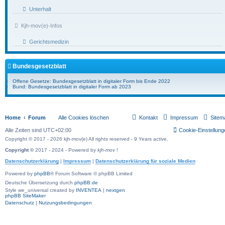
Unterhalt
Kjh-mov(e)-Infos
Gerichtsmedizin
Bundesgesetzblatt
Offene Gesetze: Bundesgesetzblatt in digitaler Form bis Ende 2022
Bund: Bundesgesetzblatt in digitaler Form ab 2023
Home
Forum
Alle Cookies löschen
Kontakt
Impressum
Sitem
Alle Zeiten sind
UTC+02:00
Cookie-Einstellung
Copyright © 2017 - 2026 kjh-mov(e) All rights reserved - 9 Years active.
Copyright ©
2017 - 2024 - Powered by
kjh-mov
!
Datenschutzerklärung
|
Impressum
|
Datenschutzerklärung für soziale Medien
Powered by
phpBB
® Forum Software © phpBB Limited
Deutsche Übersetzung durch
phpBB.de
Style we_universal created by
INVENTEA
|
nextgen
phpBB SiteMaker
Datenschutz
|
Nutzungsbedingungen