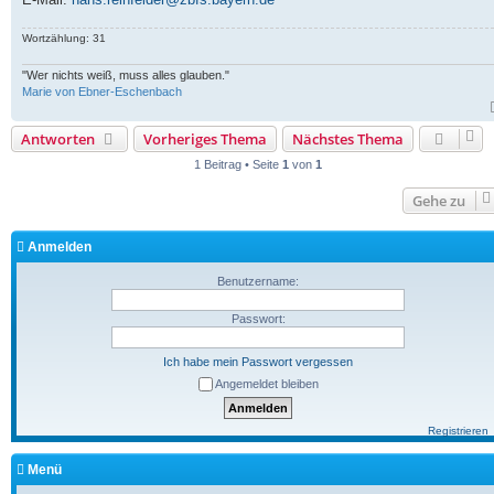
Wortzählung: 31
"Wer nichts weiß, muss alles glauben."
Marie von Ebner-Eschenbach
Antworten
Vorheriges Thema
Nächstes Thema
1 Beitrag • Seite
1
von
1
Gehe zu
Anmelden
Benutzername:
Passwort:
Ich habe mein Passwort vergessen
Angemeldet bleiben
Registrieren
Menü